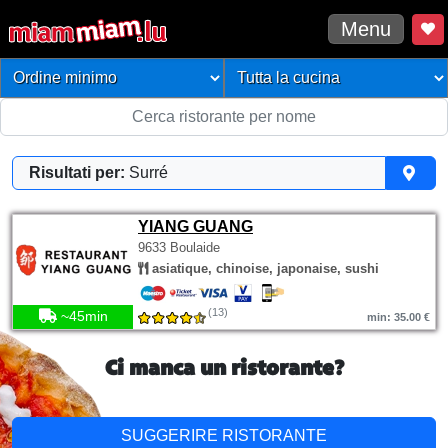
Menu
Risultati per:
Surré
YIANG GUANG
9633 Boulaide
asiatique, chinoise, japonaise, sushi
(13)
~45min
min: 35.00 €
Ci manca un ristorante?
SUGGERIRE RISTORANTE