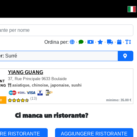
Ordina per:
·
·
·
·
·
·
r:
Surré
YIANG GUANG
37, Rue Principale
9633 Boulaide
asiatique, chinoise, japonaise, sushi
(13)
e
minimo: 35.00 €
Ci manca un ristorante?
RE RISTORANTE
AGGIUNGERE RISTORANTE