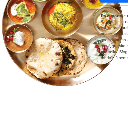
Da asporto e 
Se siete alla 
cui sopra, ord
anche controll
speciali prima 
sito è gratuito
sportello. Sfog
modo più sempl