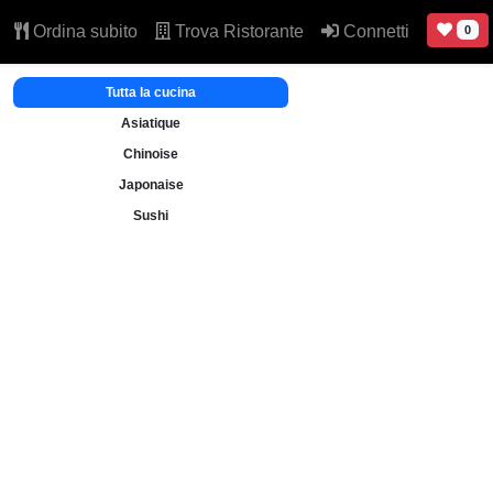
Ordina subito
Trova Ristorante
Connetti
0
Tutta la cucina
Asiatique
Chinoise
Japonaise
Sushi