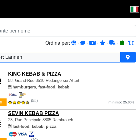
Ordina per:
·
·
·
·
·
·
r:
Lannen
KING KEBAB & PIZZA
58, Grand-Rue
8510 Redange sur Attert
hamburgers, fast-food, kebab
(55)
e
minimo: 25.00 €
SEVIN KEBAB PIZZA
23, Rue Principale
8805 Rambrouch
fast-food, kebab, pizza