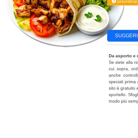
preordinar
SUGGERI
Da asporto e
Se siete alla r
cui sopra, ord
anche controll
speciali prima 
sito è gratuito
sportello. Sfog
modo più sempl