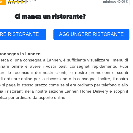
(30)
e
minimo: 40.00 €
Ci manca un ristorante?
RE RISTORANTE
AGGIUNGERE RISTORANTE
 consegna in Lannen
icerca di una consegna a Lannen, è sufficiente visualizzare i menu di
inare online e avere i vostri pasti consegnati rapidamente. Puoi
are le recensioni dei nostri clienti, le nostre promozioni e sconti
di ordinare online per la riscossione o la consegna. Inoltre, il nostro
 e si paga lo stesso prezzo come se si era ordinato per telefono o allo
lia i ristoranti nella nostra sezione Lannen Home Delivery e scopri il
ice per ordinare da asporto online.