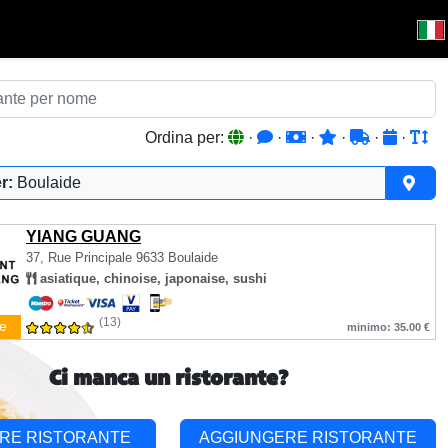
Ordina per:
·
·
·
·
·
·
r:
Boulaide
YIANG GUANG
37, Rue Principale
9633 Boulaide
asiatique, chinoise, japonaise, sushi
(13)
e
minimo: 35.00 €
Ci manca un ristorante?
RE RISTORANTE
AGGIUNGERE RISTORANTE