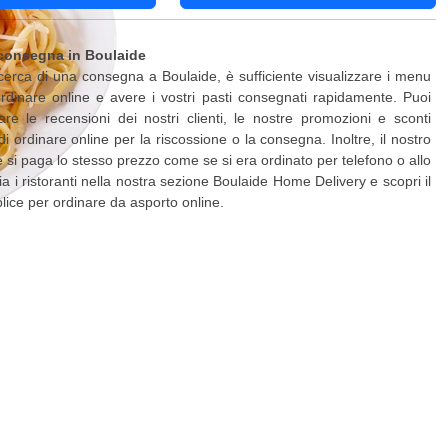
consegna in Boulaide
ricerca di una consegna a Boulaide, è sufficiente visualizzare i menu
ordinare online e avere i vostri pasti consegnati rapidamente. Puoi
are le recensioni dei nostri clienti, le nostre promozioni e sconti
di ordinare online per la riscossione o la consegna. Inoltre, il nostro
 e si paga lo stesso prezzo come se si era ordinato per telefono o allo
lia i ristoranti nella nostra sezione Boulaide Home Delivery e scopri il
ice per ordinare da asporto online.