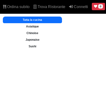
Ordina subito
Trova Ristorante
Connetti
0
Tutta la cucina
Asiatique
Chinoise
Japonaise
Sushi