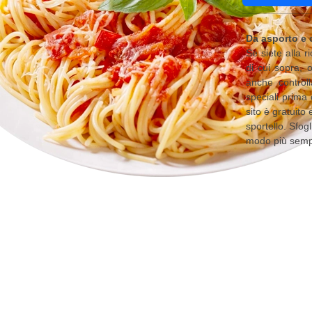
Da asporto e 
Se siete alla 
di cui sopra, 
anche controll
speciali prima 
sito è gratuito
sportello. Sfog
modo più sempl