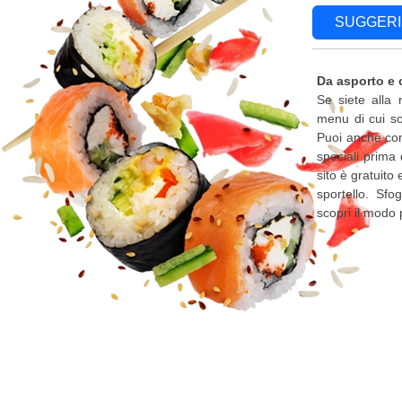
SUGGERI
Da asporto e 
Se siete alla 
menu di cui so
Puoi anche cont
speciali prima 
sito è gratuito
sportello. Sfo
scopri il modo 