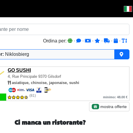
Ordina per:
·
·
·
·
·
·
r:
Niklosbierg
GO SUSHI
4, Rue Principale
9370 Gilsdorf
asiatique, chinoise, japonaise, sushi
(81)
minimo: 48.00 €
mostra offerte
Ci manca un ristorante?