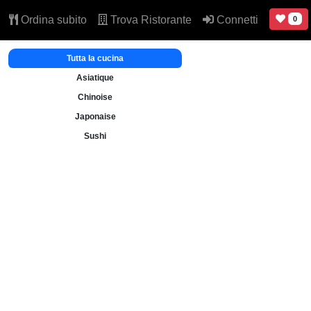
Ordina subito
Trova Ristorante
Connetti
0
Tutta la cucina
Asiatique
Chinoise
Japonaise
Sushi