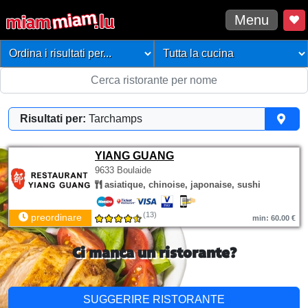
Menu
Risultati per:
Tarchamps
YIANG GUANG
9633 Boulaide
asiatique, chinoise, japonaise, sushi
(13)
preordinare
min: 60.00 €
Ci manca un ristorante?
SUGGERIRE RISTORANTE