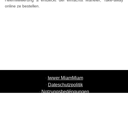
Heemliwwerung a entdeckt déi einfachst Manéier, Take-away
online ze bestellen.
·
Iwwer MiamMiam
·
Dateschutzpolitik
·
Notzungsbedéngungen
·
MiamMiam Jobs
·
Füügt Äre Restaurant derbäi
·
Referéiert Frënn
·
Lëscht vun alle Stied
·
Hëllef Chat