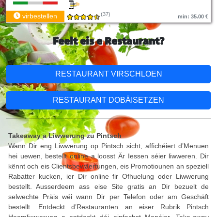
(37)
virbestellen
min: 35.00 €
Feelt eis e Restaurant?
RESTAURANT VIRSCHLOEN
RESTAURANT DOBÄISETZEN
Takeaway a Liwwerung zu Pintsch
Wann Dir eng Liwwerung op Pintsch sicht, affichéiert d’Menuen
hei uewen, bestellt online a loosst Är Iessen séier liwweren. Dir
kënnt och eis Clientsbewäertungen, eis Promotiounen an speziell
Rabatter kucken, ier Dir online fir Ofhuelung oder Liwwerung
bestellt. Ausserdeem ass eise Site gratis an Dir bezuelt de
selwechte Präis wéi wann Dir per Telefon oder am Geschäft
bestellt. Entdeckt d’Restauranten an eiser Rubrik Pintsch