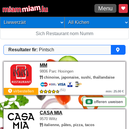
Menu
Resultater fir:
Pintsch
MM
9806 Parc Hosingen
chinoise, japonaise, sushi, thaïlandaise
(51)
virbestellen
min: 25.00 €
offeren uweisen
CASA MIA
9570 Wiltz
italienne, pâtes, pizza, tacos