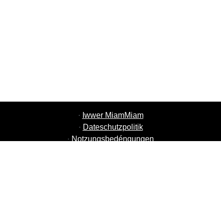
·
Iwwer MiamMiam
·
Dateschutzpolitik
·
Notzungsbedéngungen
·
MiamMiam Jobs
·
Füügt Äre Restaurant derbäi
·
Referéiert Frënn
·
Lëscht vun alle Stied
·
Hëllef Chat