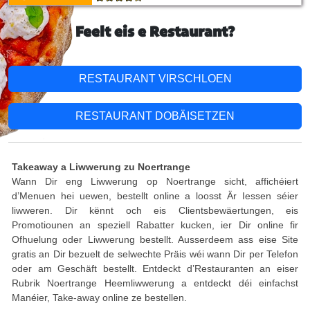
Feelt eis e Restaurant?
RESTAURANT VIRSCHLOEN
RESTAURANT DOBÄISETZEN
Takeaway a Liwwerung zu Noertrange
Wann Dir eng Liwwerung op Noertrange sicht, affichéiert
d’Menuen hei uewen, bestellt online a loosst Är Iessen séier
liwweren. Dir kënnt och eis Clientsbewäertungen, eis
Promotiounen an speziell Rabatter kucken, ier Dir online fir
Ofhuelung oder Liwwerung bestellt. Ausserdeem ass eise Site
gratis an Dir bezuelt de selwechte Präis wéi wann Dir per Telefon
oder am Geschäft bestellt. Entdeckt d’Restauranten an eiser
Rubrik Noertrange Heemliwwerung a entdeckt déi einfachst
Manéier, Take-away online ze bestellen.