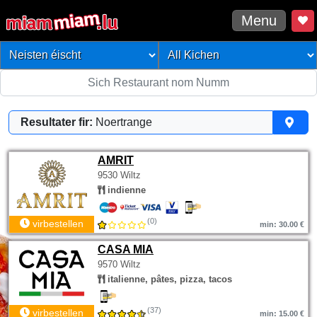
Menu
Resultater fir:
Noertrange
AMRIT
9530 Wiltz
indienne
(0)
virbestellen
min: 30.00 €
CASA MIA
9570 Wiltz
italienne, pâtes, pizza, tacos
(37)
virbestellen
min: 15.00 €