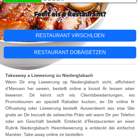
Feelt eis e Restaurant?
RESTAURANT VIRSCHLOEN
RESTAURANT DOBÄISETZEN
Takeaway a Liwwerung zu Niederglabach
Wann Dir eng Liwwerung op Niederglabach sicht, affichéiert
d’Menuen hei uewen, bestellt online a loosst Är Iessen séier
liwweren. Dir kënnt och eis Clientsbewäertungen, eis
Promotiounen an speziell Rabatter kucken, ier Dir online fir
Ofhuelung oder Liwwerung bestellt. Ausserdeem ass eise Site
gratis an Dir bezuelt de selwechte Präis wéi wann Dir per Telefon
oder am Geschäft bestellt. Entdeckt d’Restauranten an eiser
Rubrik Niederglabach Heemliwwerung a entdeckt déi einfachst
Manéier, Take-away online ze bestellen.