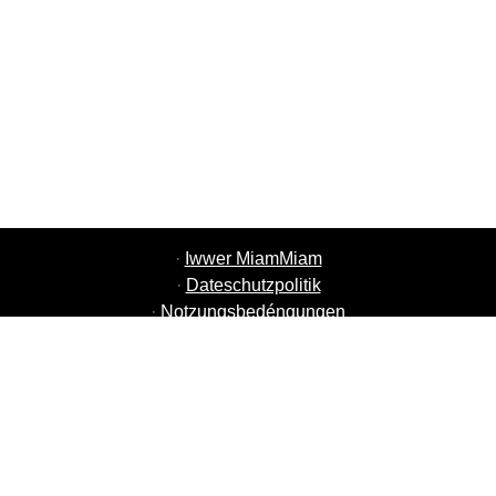
·
Iwwer MiamMiam
·
Dateschutzpolitik
·
Notzungsbedéngungen
·
MiamMiam Jobs
·
Füügt Äre Restaurant derbäi
·
Referéiert Frënn
·
Lëscht vun alle Stied
·
Hëllef Chat