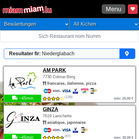
Menu
Resultater fir:
Niederglabach
AM PARK
7730 Colmar-Berg
francaise, italienne, pizza
(138)
~45min
min: 25.00 €
GINZA
7619 Larochette
asiatique, japonaise
(87)
~45min
min: 30.00 €