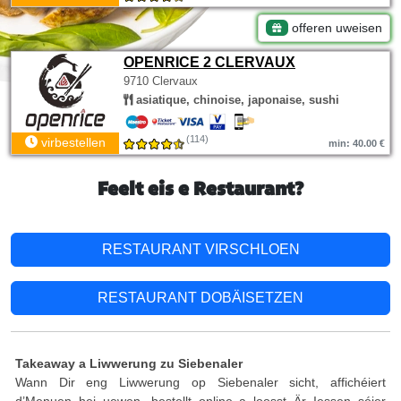
offeren uweisen
OPENRICE 2 CLERVAUX
9710 Clervaux
asiatique, chinoise, japonaise, sushi
(114)
virbestellen
min: 40.00 €
Feelt eis e Restaurant?
RESTAURANT VIRSCHLOEN
RESTAURANT DOBÄISETZEN
Takeaway a Liwwerung zu Siebenaler
Wann Dir eng Liwwerung op Siebenaler sicht, affichéiert