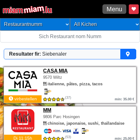
Menu
Resultater fir:
Siebenaler
CASA MIA
9570 Wiltz
italienne, pâtes, pizza, tacos
(37)
virbestellen
min: 35.00 €
MM
9806 Parc Hosingen
chinoise, japonaise, sushi, thaïlandaise
(53)
Di 11:15h
min: 25.00 €