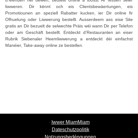
d’Menuen hei uewen, bestellt online a loosst Är Iessen séier
liwweren. Dir kënnt och eis Clientsbewäertungen, eis
Promotiounen an speziell Rabatter kucken, ier Dir online fir
Ofhuelung oder Liwwerung bestellt. Ausserdeem ass eise Site
gratis an Dir bezuelt de selwechte Präis wéi wann Dir per Telefon
oder am Geschäft bestellt. Entdeckt d’Restauranten an eiser
Rubrik Siebenaler Heemliwwerung a entdeckt déi einfachst
Manéier, Take-away online ze bestellen.
·
Iwwer MiamMiam
·
Dateschutzpolitik
·
Notzungsbedéngungen