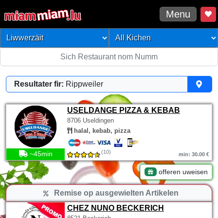
Menu
Resultater fir:
Rippweiler
USELDANGE PIZZA & KEBAB
8706 Useldingen
halal, kebab, pizza
(10)
~45min
min: 30.00 €
offeren uweisen
Remise op ausgewielten Artikelen
CHEZ NUNO BECKERICH