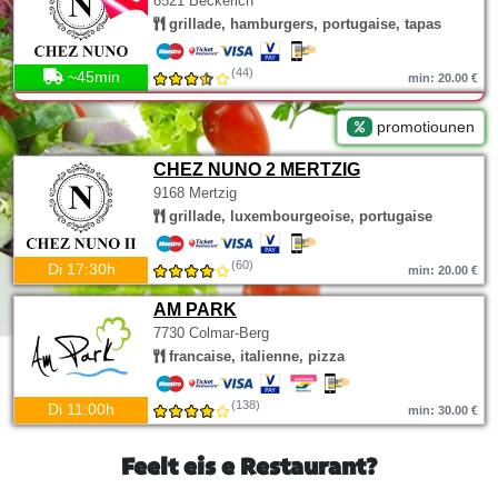
8521 Beckerich
grillade, hamburgers, portugaise, tapas
(44)
~45min
min: 20.00 €
promotiounen
CHEZ NUNO 2 MERTZIG
9168 Mertzig
grillade, luxembourgeoise, portugaise
(60)
Di 17:30h
min: 20.00 €
AM PARK
7730 Colmar-Berg
francaise, italienne, pizza
(138)
Di 11:00h
min: 30.00 €
Feelt eis e Restaurant?