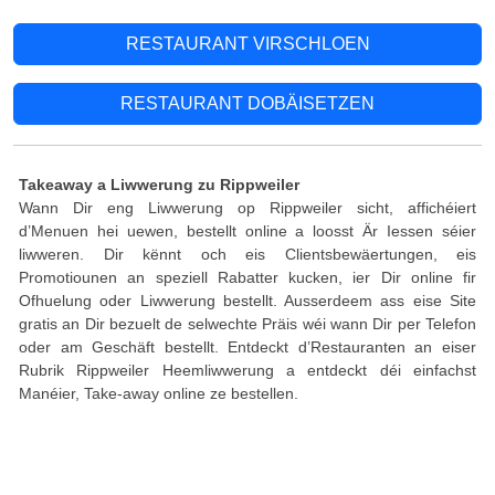
RESTAURANT VIRSCHLOEN
RESTAURANT DOBÄISETZEN
Takeaway a Liwwerung zu Rippweiler
Wann Dir eng Liwwerung op Rippweiler sicht, affichéiert
d’Menuen hei uewen, bestellt online a loosst Är Iessen séier
liwweren. Dir kënnt och eis Clientsbewäertungen, eis
Promotiounen an speziell Rabatter kucken, ier Dir online fir
Ofhuelung oder Liwwerung bestellt. Ausserdeem ass eise Site
gratis an Dir bezuelt de selwechte Präis wéi wann Dir per Telefon
oder am Geschäft bestellt. Entdeckt d’Restauranten an eiser
Rubrik Rippweiler Heemliwwerung a entdeckt déi einfachst
Manéier, Take-away online ze bestellen.