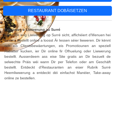
RESTAURANT DOBÄISETZEN
Takeaway a Liwwerung zu Surré
Wann Dir eng Liwwerung op Surré sicht, affichéiert d’Menuen hei
uewen, bestellt online a loosst Är Iessen séier liwweren. Dir kënnt
och eis Clientsbewäertungen, eis Promotiounen an speziell
Rabatter kucken, ier Dir online fir Ofhuelung oder Liwwerung
bestellt. Ausserdeem ass eise Site gratis an Dir bezuelt de
selwechte Präis wéi wann Dir per Telefon oder am Geschäft
bestellt. Entdeckt d’Restauranten an eiser Rubrik Surré
Heemliwwerung a entdeckt déi einfachst Manéier, Take-away
online ze bestellen.