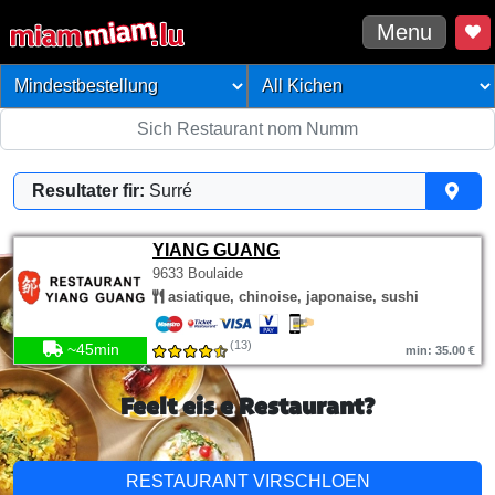
Menu
Resultater fir:
Surré
YIANG GUANG
9633 Boulaide
asiatique, chinoise, japonaise, sushi
(13)
~45min
min: 35.00 €
Feelt eis e Restaurant?
RESTAURANT VIRSCHLOEN