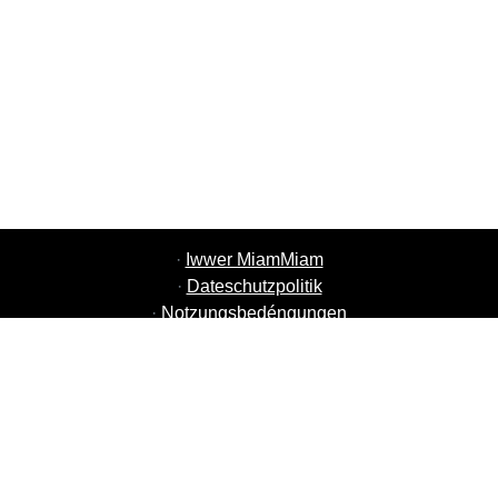
·
Iwwer MiamMiam
·
Dateschutzpolitik
·
Notzungsbedéngungen
·
MiamMiam Jobs
·
Füügt Äre Restaurant derbäi
·
Referéiert Frënn
·
Lëscht vun alle Stied
·
Hëllef Chat