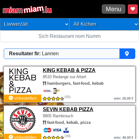
Menu
Resultater fir:
Lannen
KING KEBAB & PIZZA
8510 Redange sur Attert
hamburgers, fast-food, kebab
(55)
virbestellen
min: 25.00 €
SEVIN KEBAB PIZZA
8805 Rambrouch
fast-food, kebab, pizza
(30)
virbestellen
min: 40.00 €