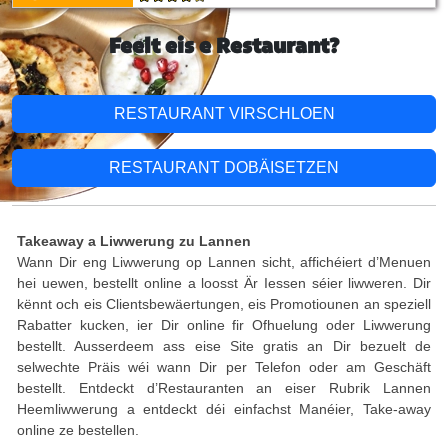
Feelt eis e Restaurant?
RESTAURANT VIRSCHLOEN
RESTAURANT DOBÄISETZEN
Takeaway a Liwwerung zu Lannen
Wann Dir eng Liwwerung op Lannen sicht, affichéiert d’Menuen
hei uewen, bestellt online a loosst Är Iessen séier liwweren. Dir
kënnt och eis Clientsbewäertungen, eis Promotiounen an speziell
Rabatter kucken, ier Dir online fir Ofhuelung oder Liwwerung
bestellt. Ausserdeem ass eise Site gratis an Dir bezuelt de
selwechte Präis wéi wann Dir per Telefon oder am Geschäft
bestellt. Entdeckt d’Restauranten an eiser Rubrik Lannen
Heemliwwerung a entdeckt déi einfachst Manéier, Take-away
online ze bestellen.