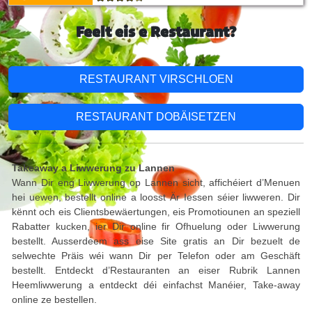
Feelt eis e Restaurant?
RESTAURANT VIRSCHLOEN
RESTAURANT DOBÄISETZEN
Takeaway a Liwwerung zu Lannen
Wann Dir eng Liwwerung op Lannen sicht, affichéiert d’Menuen
hei uewen, bestellt online a loosst Är Iessen séier liwweren. Dir
kënnt och eis Clientsbewäertungen, eis Promotiounen an speziell
Rabatter kucken, ier Dir online fir Ofhuelung oder Liwwerung
bestellt. Ausserdeem ass eise Site gratis an Dir bezuelt de
selwechte Präis wéi wann Dir per Telefon oder am Geschäft
bestellt. Entdeckt d’Restauranten an eiser Rubrik Lannen
Heemliwwerung a entdeckt déi einfachst Manéier, Take-away
online ze bestellen.