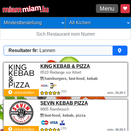
Menu
Resultater fir:
Lannen
KING KEBAB & PIZZA
8510 Redange sur Attert
hamburgers, fast-food, kebab
(55)
virbestellen
min: 25.00 €
SEVIN KEBAB PIZZA
8805 Rambrouch
fast-food, kebab, pizza
(30)
virbestellen
min: 40.00 €