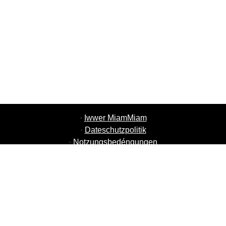
·
Iwwer MiamMiam
·
Dateschutzpolitik
·
Notzungsbedéngungen
·
MiamMiam Jobs
·
Füügt Äre Restaurant derbäi
·
Referéiert Frënn
·
Lëscht vun alle Stied
·
Hëllef Chat