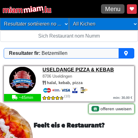
Menu
Resultater fir:
Betzemillen
USELDANGE PIZZA & KEBAB
8706 Useldingen
halal, kebab, pizza
(10)
~45min
min: 30.00 €
offeren uweisen
Feelt eis e Restaurant?