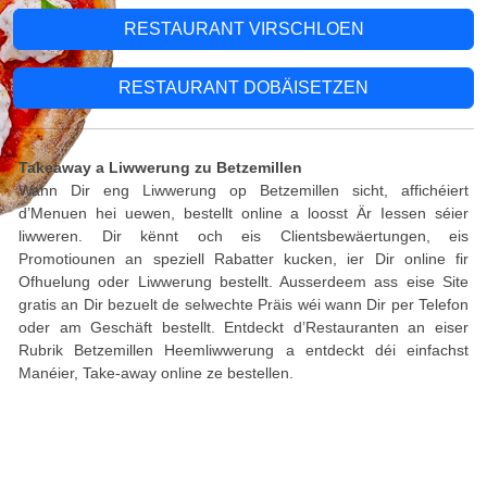
RESTAURANT VIRSCHLOEN
RESTAURANT DOBÄISETZEN
Takeaway a Liwwerung zu Betzemillen
Wann Dir eng Liwwerung op Betzemillen sicht, affichéiert
d’Menuen hei uewen, bestellt online a loosst Är Iessen séier
liwweren. Dir kënnt och eis Clientsbewäertungen, eis
Promotiounen an speziell Rabatter kucken, ier Dir online fir
Ofhuelung oder Liwwerung bestellt. Ausserdeem ass eise Site
gratis an Dir bezuelt de selwechte Präis wéi wann Dir per Telefon
oder am Geschäft bestellt. Entdeckt d’Restauranten an eiser
Rubrik Betzemillen Heemliwwerung a entdeckt déi einfachst
Manéier, Take-away online ze bestellen.