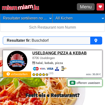
Menu
Resultater fir:
Buschdorf
USELDANGE PIZZA & KEBAB
8706 Useldingen
halal, kebab, pizza
(10)
virbestellen
min: 30.00 €
offeren uweisen
Feelt eis e Restaurant?