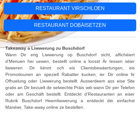
RESTAURANT VIRSCHLOEN
RESTAURANT DOBÄISETZEN
Takeaway a Liwwerung zu Buschdorf
Wann Dir eng Liwwerung op Buschdorf sicht, affichéiert
d’Menuen hei uewen, bestellt online a loosst Är Iessen séier
liwweren. Dir kënnt och eis Clientsbewäertungen, eis
Promotiounen an speziell Rabatter kucken, ier Dir online fir
Ofhuelung oder Liwwerung bestellt. Ausserdeem ass eise Site
gratis an Dir bezuelt de selwechte Präis wéi wann Dir per Telefon
oder am Geschäft bestellt. Entdeckt d’Restauranten an eiser
Rubrik Buschdorf Heemliwwerung a entdeckt déi einfachst
Manéier, Take-away online ze bestellen.