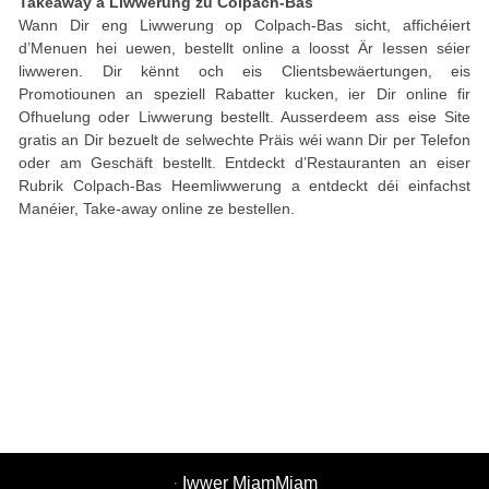
Takeaway a Liwwerung zu Colpach-Bas
Wann Dir eng Liwwerung op Colpach-Bas sicht, affichéiert
d’Menuen hei uewen, bestellt online a loosst Är Iessen séier
liwweren. Dir kënnt och eis Clientsbewäertungen, eis
Promotiounen an speziell Rabatter kucken, ier Dir online fir
Ofhuelung oder Liwwerung bestellt. Ausserdeem ass eise Site
gratis an Dir bezuelt de selwechte Präis wéi wann Dir per Telefon
oder am Geschäft bestellt. Entdeckt d’Restauranten an eiser
Rubrik Colpach-Bas Heemliwwerung a entdeckt déi einfachst
Manéier, Take-away online ze bestellen.
·
Iwwer MiamMiam