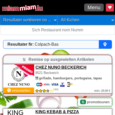
Menu
Resultater fir:
Colpach-Bas
Remise op ausgewielten Artikelen
CHEZ NUNO BECKERICH
8521 Beckerich
grillade, hamburgers, portugaise, tapas
(44)
virbestellen
min: 20.00 €
promotiounen
KING KEBAB & PIZZA