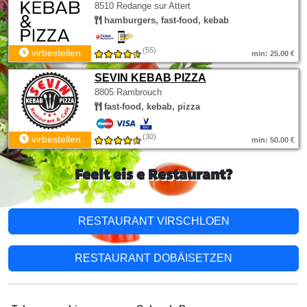
8510 Redange sur Attert
hamburgers, fast-food, kebab
(55)
virbestellen
min: 25.00 €
SEVIN KEBAB PIZZA
8805 Rambrouch
fast-food, kebab, pizza
(30)
virbestellen
min: 50.00 €
Feelt eis e Restaurant?
RESTAURANT VIRSCHLOEN
RESTAURANT DOBÄISETZEN