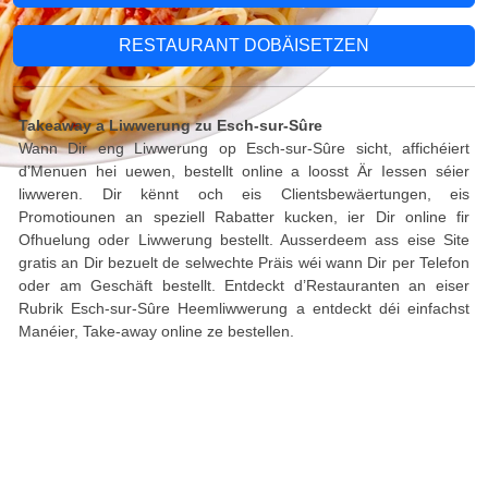
RESTAURANT DOBÄISETZEN
Takeaway a Liwwerung zu Esch-sur-Sûre
Wann Dir eng Liwwerung op Esch-sur-Sûre sicht, affichéiert
d’Menuen hei uewen, bestellt online a loosst Är Iessen séier
liwweren. Dir kënnt och eis Clientsbewäertungen, eis
Promotiounen an speziell Rabatter kucken, ier Dir online fir
Ofhuelung oder Liwwerung bestellt. Ausserdeem ass eise Site
gratis an Dir bezuelt de selwechte Präis wéi wann Dir per Telefon
oder am Geschäft bestellt. Entdeckt d’Restauranten an eiser
Rubrik Esch-sur-Sûre Heemliwwerung a entdeckt déi einfachst
Manéier, Take-away online ze bestellen.