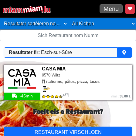
Menu
Resultater fir:
Esch-sur-Sûre
CASA MIA
9570 Wiltz
italienne, pâtes, pizza, tacos
(37)
~45min
min: 35.00 €
Feelt eis e Restaurant?
RESTAURANT VIRSCHLOEN