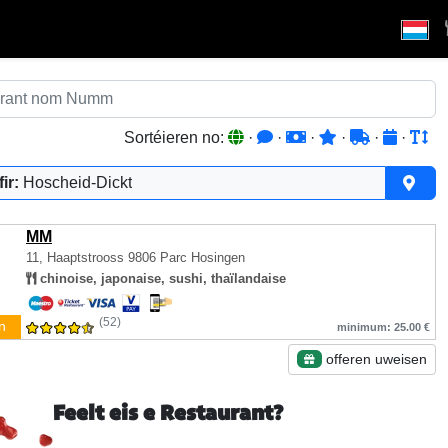
Sortéieren no:
·
·
·
·
·
·
ir:
Hoscheid-Dickt
MM
11, Haaptstrooss
9806 Parc Hosingen
chinoise, japonaise, sushi, thaïlandaise
(52)
n
minimum: 25.00 €
offeren uweisen
Feelt eis e Restaurant?