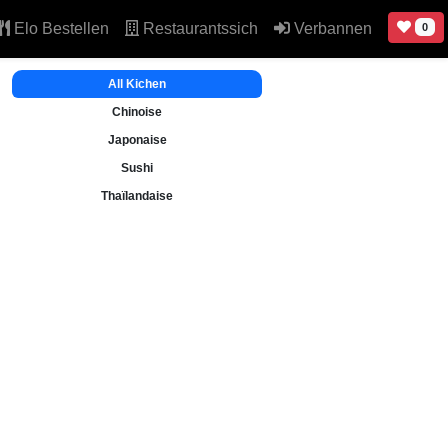
Elo Bestellen
Restaurantssich
Verbannen
0
All Kichen
Chinoise
Japonaise
Sushi
Thaïlandaise