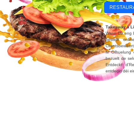
RESTAUR
Takeaway a L
Wann Dir eng L
bestellt onl
Clientsbewäert
fir Ofhuelung
bezuelt de sel
Entdeckt d’R
entdeckt déi e