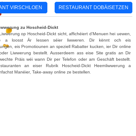
ANT VIRSCHLOEN
RESTAURANT DOBÄISETZEN
iwwerung zu Hoscheid-Dickt
iwwerung op Hoscheid-Dickt sicht, affichéiert d’Menuen hei uewen,
ine a loosst Är Iessen séier liwweren. Dir kënnt och eis
ungen, eis Promotiounen an speziell Rabatter kucken, ier Dir online
 oder Liwwerung bestellt. Ausserdeem ass eise Site gratis an Dir
wechte Präis wéi wann Dir per Telefon oder am Geschäft bestellt.
estauranten an eiser Rubrik Hoscheid-Dickt Heemliwwerung a
infachst Manéier, Take-away online ze bestellen.