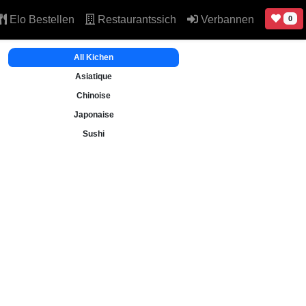
Elo Bestellen
Restaurantssich
Verbannen
0
All Kichen
Asiatique
Chinoise
Japonaise
Sushi