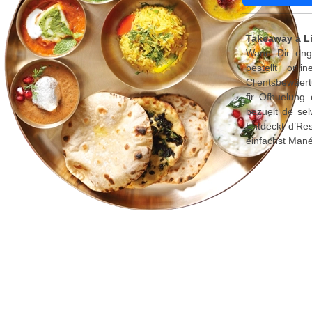
Takeaway a L
Wann Dir eng 
bestellt onl
Clientsbewäert
fir Ofhuelung
bezuelt de sel
Entdeckt d’Re
einfachst Mané