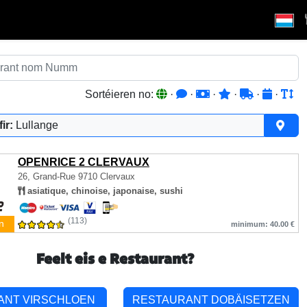
Sortéieren no:
·
·
·
·
·
·
ir:
Lullange
OPENRICE 2 CLERVAUX
26, Grand-Rue
9710 Clervaux
asiatique, chinoise, japonaise, sushi
(113)
n
minimum: 40.00 €
Feelt eis e Restaurant?
ANT VIRSCHLOEN
RESTAURANT DOBÄISETZEN