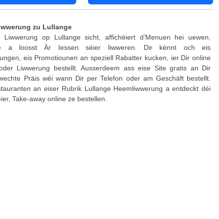
iwwerung zu Lullange
Liwwerung op Lullange sicht, affichéiert d’Menuen hei uewen,
ine a loosst Är Iessen séier liwweren. Dir kënnt och eis
ungen, eis Promotiounen an speziell Rabatter kucken, ier Dir online
 oder Liwwerung bestellt. Ausserdeem ass eise Site gratis an Dir
wechte Präis wéi wann Dir per Telefon oder am Geschäft bestellt.
stauranten an eiser Rubrik Lullange Heemliwwerung a entdeckt déi
ier, Take-away online ze bestellen.