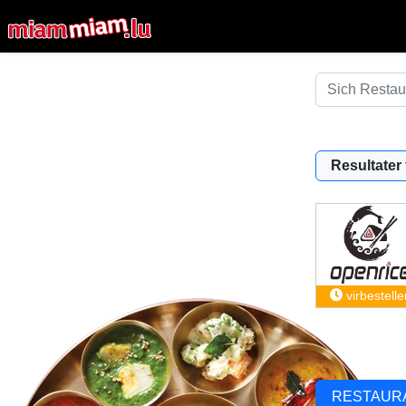
Resultater f
virbestelle
RESTAUR