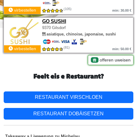
(105)
virbestellen
min: 30.00 €
GO SUSHI
9370 Gilsdorf
asiatique, chinoise, japonaise, sushi
(81)
virbestellen
min: 50.00 €
offeren uweisen
Feelt eis e Restaurant?
RESTAURANT VIRSCHLOEN
RESTAURANT DOBÄISETZEN
Takeaway a Liwwerung zu Michelau