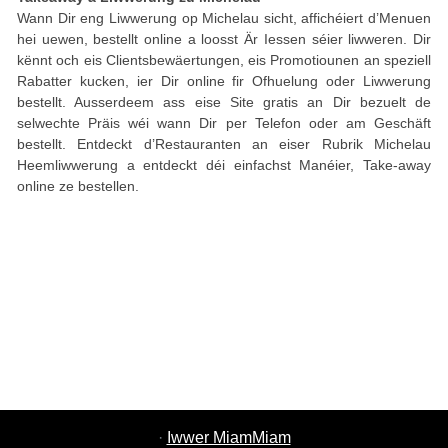
Wann Dir eng Liwwerung op Michelau sicht, affichéiert d’Menuen
hei uewen, bestellt online a loosst Är Iessen séier liwweren. Dir
kënnt och eis Clientsbewäertungen, eis Promotiounen an speziell
Rabatter kucken, ier Dir online fir Ofhuelung oder Liwwerung
bestellt. Ausserdeem ass eise Site gratis an Dir bezuelt de
selwechte Präis wéi wann Dir per Telefon oder am Geschäft
bestellt. Entdeckt d’Restauranten an eiser Rubrik Michelau
Heemliwwerung a entdeckt déi einfachst Manéier, Take-away
online ze bestellen.
·
Iwwer MiamMiam