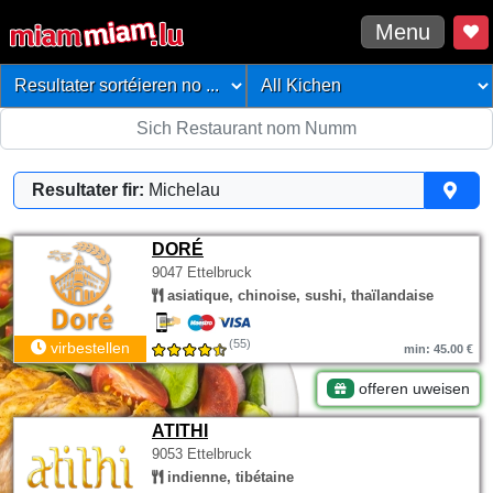
Menu
Resultater fir:
Michelau
DORÉ
9047 Ettelbruck
asiatique, chinoise, sushi, thaïlandaise
(55)
virbestellen
min: 45.00 €
offeren uweisen
ATITHI
9053 Ettelbruck
indienne, tibétaine