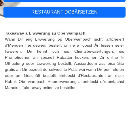
RESTAURANT DOBÄISETZEN
Takeaway a Liwwerung zu Oberwampach
Wann Dir eng Liwwerung op Oberwampach sicht, affichéiert
d’Menuen hei uewen, bestellt online a loosst Är Iessen séier
liwweren. Dir kënnt och eis Clientsbewäertungen, eis
Promotiounen an speziell Rabatter kucken, ier Dir online fir
Ofhuelung oder Liwwerung bestellt. Ausserdeem ass eise Site
gratis an Dir bezuelt de selwechte Präis wéi wann Dir per Telefon
oder am Geschäft bestellt. Entdeckt d’Restauranten an eiser
Rubrik Oberwampach Heemliwwerung a entdeckt déi einfachst
Manéier, Take-away online ze bestellen.