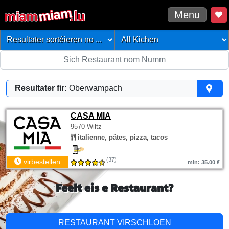
Menu
Resultater fir:
Oberwampach
CASA MIA
9570 Wiltz
italienne, pâtes, pizza, tacos
(37)
virbestellen
min: 35.00 €
Feelt eis e Restaurant?
RESTAURANT VIRSCHLOEN