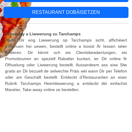
RESTAURANT DOBÄISETZEN
Takeaway a Liwwerung zu Tarchamps
Wann Dir eng Liwwerung op Tarchamps sicht, affichéiert
d’Menuen hei uewen, bestellt online a loosst Är Iessen séier
liwweren. Dir kënnt och eis Clientsbewäertungen, eis
Promotiounen an speziell Rabatter kucken, ier Dir online fir
Ofhuelung oder Liwwerung bestellt. Ausserdeem ass eise Site
gratis an Dir bezuelt de selwechte Präis wéi wann Dir per Telefon
oder am Geschäft bestellt. Entdeckt d’Restauranten an eiser
Rubrik Tarchamps Heemliwwerung a entdeckt déi einfachst
Manéier, Take-away online ze bestellen.