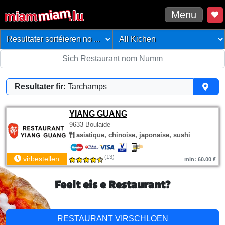
Menu
Resultater fir:
Tarchamps
YIANG GUANG
9633 Boulaide
asiatique, chinoise, japonaise, sushi
(13)
virbestellen
min: 60.00 €
Feelt eis e Restaurant?
RESTAURANT VIRSCHLOEN