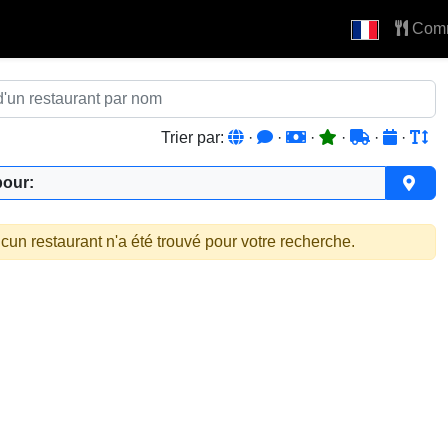
Com
Trier par:
·
·
·
·
·
·
pour:
cun restaurant n'a été trouvé pour votre recherche.