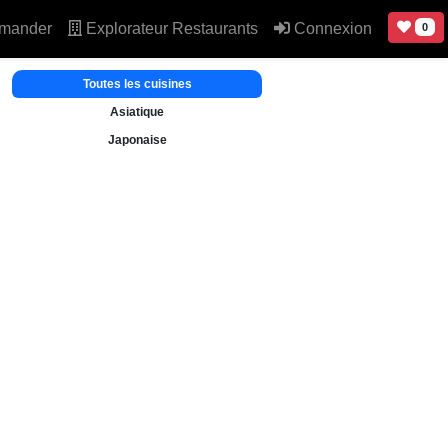
mander
Explorateur Restaurants
Connexion
0
Toutes les cuisines
Asiatique
Japonaise