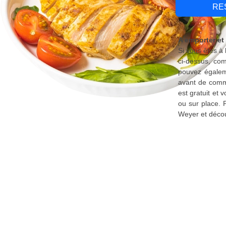
RE
A emporter et
Si vous êtes à
ci-dessus, com
pouvez égaleme
avant de comma
est gratuit et
ou sur place. 
Weyer et décou