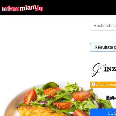
Résultats 
précomman
Est
SU