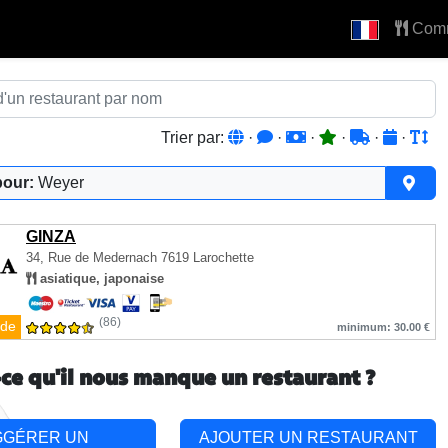
Com
Trier par:
·
·
·
·
·
·
pour:
Weyer
GINZA
34, Rue de Medernach
7619 Larochette
asiatique, japonaise
(86)
de
minimum: 30.00 €
-ce qu'il nous manque un restaurant ?
GGÉRER UN
AJOUTER UN RESTAURANT