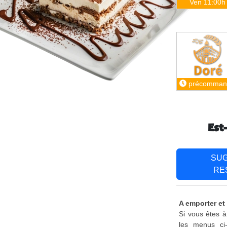
Ven 11:00h
précomman
Est
SU
RE
A emporter et
Si vous êtes à
les menus ci