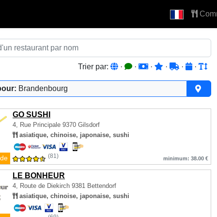
Com
Trier par:
·
·
·
·
·
·
pour:
Brandenbourg
GO SUSHI
4, Rue Principale
9370 Gilsdorf
asiatique, chinoise, japonaise, sushi
(81)
de
minimum: 38.00 €
LE BONHEUR
4, Route de Diekirch
9381 Bettendorf
asiatique, chinoise, japonaise, sushi