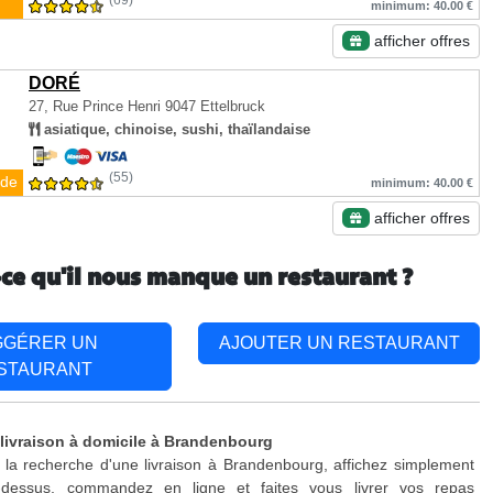
(69)
minimum: 40.00 €
afficher offres
DORÉ
27, Rue Prince Henri
9047 Ettelbruck
asiatique, chinoise, sushi, thaïlandaise
(55)
de
minimum: 40.00 €
afficher offres
-ce qu'il nous manque un restaurant ?
GGÉRER UN
AJOUTER UN RESTAURANT
STAURANT
 livraison à domicile à Brandenbourg
 la recherche d'une livraison à Brandenbourg, affichez simplement
-dessus, commandez en ligne et faites vous livrer vos repas