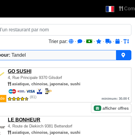
Com
Trier par:
·
·
·
·
·
·
pour:
Tandel
GO SUSHI
4, Rue Principale
9370 Gilsdorf
asiatique, chinoise, japonaise, sushi
(81)
de
minimum: 30.00 €
afficher offres
LE BONHEUR
4, Route de Diekirch
9381 Bettendorf
asiatique, chinoise, japonaise, sushi