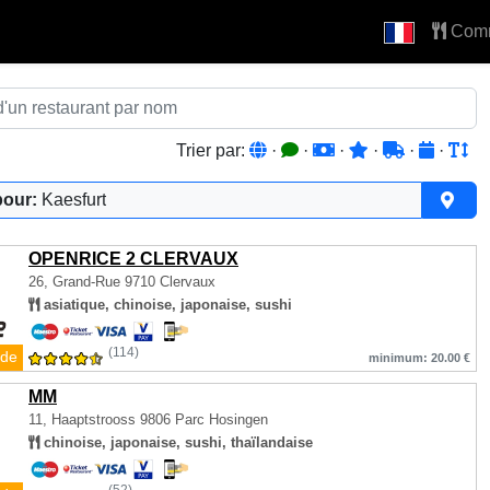
Com
Trier par:
·
·
·
·
·
·
pour:
Kaesfurt
OPENRICE 2 CLERVAUX
26, Grand-Rue
9710 Clervaux
asiatique, chinoise, japonaise, sushi
(114)
de
minimum: 20.00 €
MM
11, Haaptstrooss
9806 Parc Hosingen
chinoise, japonaise, sushi, thaïlandaise