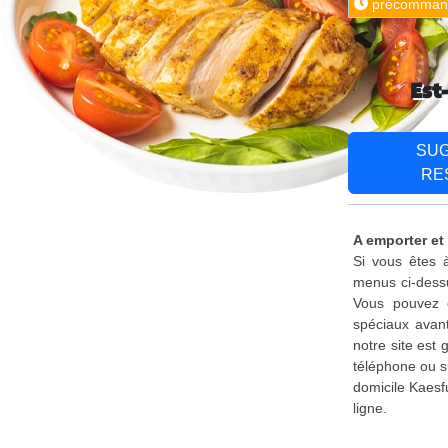
précomman
Est
SU
RE
A emporter et 
Si vous êtes à
menus ci-dessu
Vous pouvez é
spéciaux avant
notre site est
téléphone ou s
domicile Kaesf
ligne.