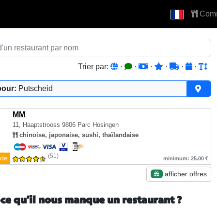
Com
Trier par:
·
·
·
·
·
·
pour:
Putscheid
MM
11, Haaptstrooss
9806 Parc Hosingen
chinoise, japonaise, sushi, thaïlandaise
(51)
de
minimum: 25.00 €
afficher offres
-ce qu'il nous manque un restaurant ?