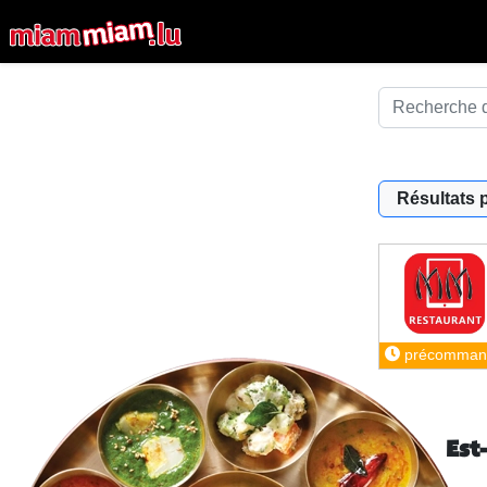
Résultats 
précomman
Est