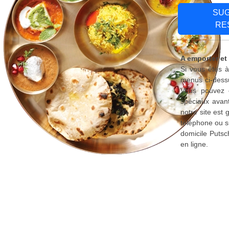
SU
RE
A emporter et
Si vous êtes à
menus ci-dessu
Vous pouvez é
spéciaux avant
notre site est
téléphone ou s
domicile Putsc
en ligne.