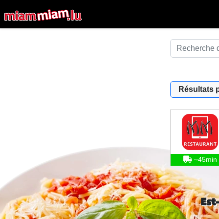
Résultats 
~45min
Est