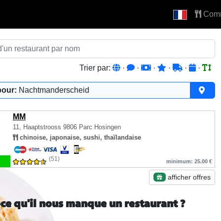
Com
Trier par:
·
·
·
·
·
·
pour:
Nachtmanderscheid
MM
11, Haaptstrooss
9806 Parc Hosingen
chinoise, japonaise, sushi, thaïlandaise
(51)
minimum: 25.00 €
afficher offres
-ce qu'il nous manque un restaurant ?