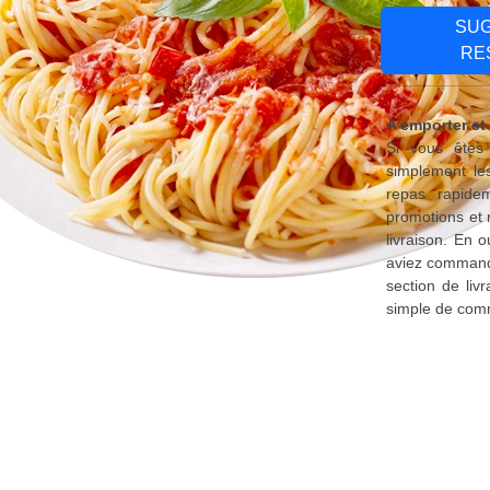
SU
RE
A emporter et
Si vous êtes 
simplement le
repas rapide
promotions et 
livraison. En 
aviez commandé
section de liv
simple de comm