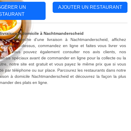
GGÉRER UN
AJOUTER UN RESTAURANT
STAURANT
 livraison à domicile à Nachtmanderscheid
à la recherche d'une livraison à Nachtmanderscheid, affichez
s menus ci-dessus, commandez en ligne et faites vous livrer vos
ment. Vous pouvez également consulter nos avis clients, nos
rabais spéciaux avant de commander en ligne pour la collecte ou la
outre, notre site est gratuit et vous payez le même prix que si vous
 par téléphone ou sur place. Parcourez les restaurants dans notre
raison à domicile Nachtmanderscheid et découvrez la façon la plus
ander des plats en ligne.