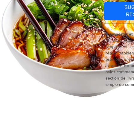
SU
RE
A emporter et
Si vous êtes 
simplement le
repas rapide
promotions et 
livraison. En 
aviez commandé
section de liv
simple de comm