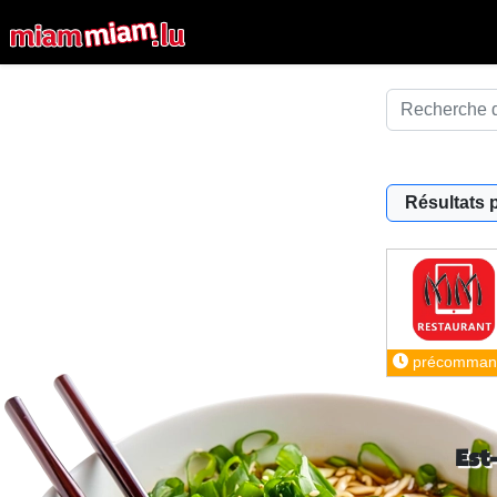
Résultats 
précomman
Est