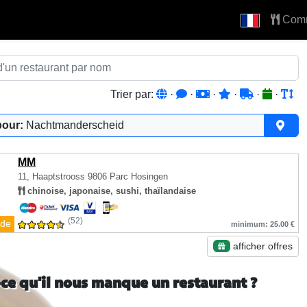
Com
Trier par:
·
·
·
·
·
·
pour:
Nachtmanderscheid
MM
11, Haaptstrooss
9806 Parc Hosingen
chinoise, japonaise, sushi, thaïlandaise
(52)
de
minimum: 25.00 €
afficher offres
-ce qu'il nous manque un restaurant ?