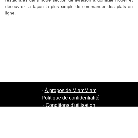
restaurants dans notre section de livraison à domicile Roder et
découvrez la façon la plus simple de commander des plats en
ligne.
·
À propos de MiamMiam
·
Politique de confidentialité
·
Conditions d'utilisation
·
MiamMiam Jobs
·
Ajouter votre restaurant
·
Parrainage d'amis
·
Liste de toutes les villes