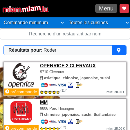
Menu
Résultats pour:
Roder
OPENRICE 2 CLERVAUX
9710 Clervaux
asiatique, chinoise, japonaise, sushi
(114)
précommande
min: 20.00 €
MM
9806 Parc Hosingen
chinoise, japonaise, sushi, thaïlandaise
(52)
précommande
min: 25.00 €