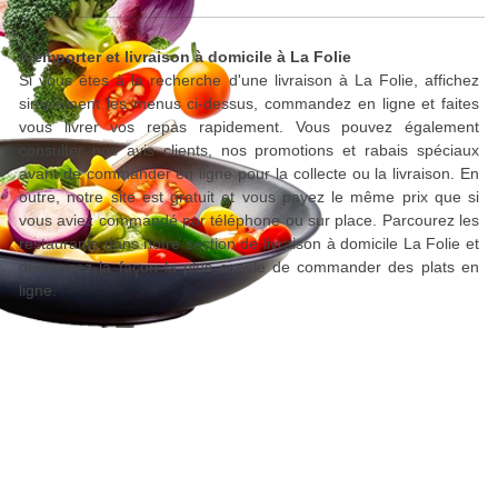
A emporter et livraison à domicile à La Folie
Si vous êtes à la recherche d'une livraison à La Folie, affichez
simplement les menus ci-dessus, commandez en ligne et faites
vous livrer vos repas rapidement. Vous pouvez également
consulter nos avis clients, nos promotions et rabais spéciaux
avant de commander en ligne pour la collecte ou la livraison. En
outre, notre site est gratuit et vous payez le même prix que si
vous aviez commandé par téléphone ou sur place. Parcourez les
restaurants dans notre section de livraison à domicile La Folie et
découvrez la façon la plus simple de commander des plats en
ligne.