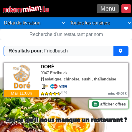
Menu
Résultats pour:
Friedbusch
DORÉ
9047 Ettelbruck
asiatique, chinoise, sushi, thaïlandaise
(55)
Mar 11:00h
min: 45.00 €
afficher offres
Est-ce qu'il nous manque un restaurant ?