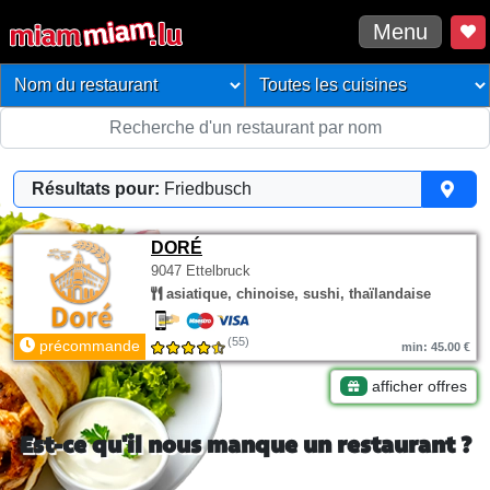
Menu
Résultats pour:
Friedbusch
DORÉ
9047 Ettelbruck
asiatique, chinoise, sushi, thaïlandaise
(55)
précommande
min: 45.00 €
afficher offres
Est-ce qu'il nous manque un restaurant ?