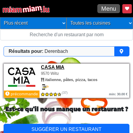
Menu
Résultats pour:
Derenbach
CASA MIA
9570 Wiltz
italienne, pâtes, pizza, tacos
(37)
précommande
min: 30.00 €
Est-ce qu'il nous manque un restaurant ?
SUGGÉRER UN RESTAURANT