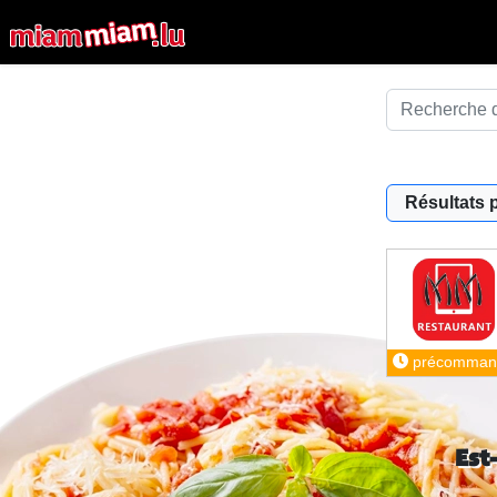
Résultats 
précomman
Est