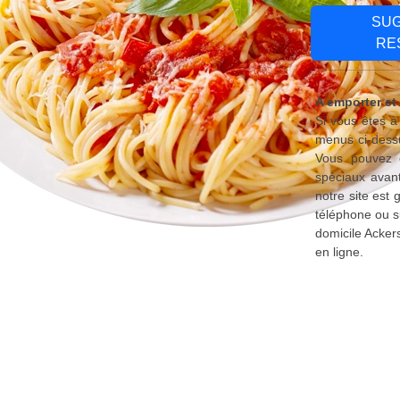
SU
RE
A emporter et
Si vous êtes à
menus ci-dessu
Vous pouvez é
spéciaux avant
notre site est
téléphone ou s
domicile Acker
en ligne.