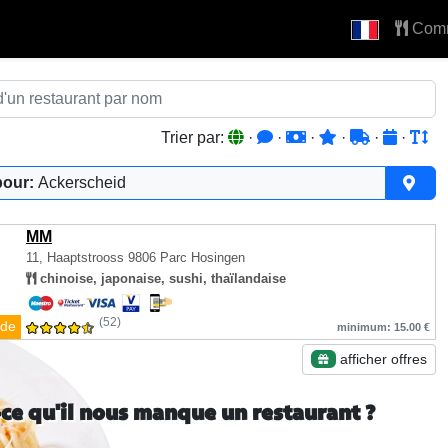
Com
Trier par:
·
·
·
·
·
·
pour:
Ackerscheid
MM
11, Haaptstrooss
9806 Parc Hosingen
chinoise, japonaise, sushi, thaïlandaise
(52)
de
minimum: 15.00 €
afficher offres
-ce qu'il nous manque un restaurant ?