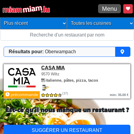
Menu
Résultats pour:
Oberwampach
CASA MIA
9570 Wiltz
italienne, pâtes, pizza, tacos
(37)
précommande
min: 35.00 €
Est-ce qu'il nous manque un restaurant ?
SUGGÉRER UN RESTAURANT