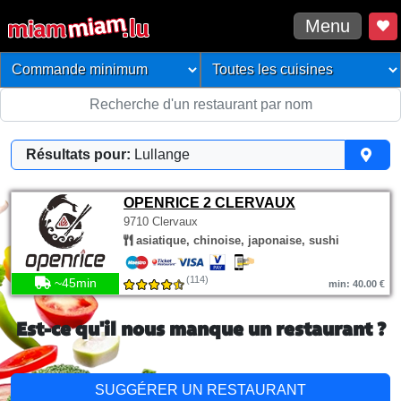
Menu
Résultats pour:
Lullange
OPENRICE 2 CLERVAUX
9710 Clervaux
asiatique, chinoise, japonaise, sushi
(114)
~45min
min: 40.00 €
Est-ce qu'il nous manque un restaurant ?
SUGGÉRER UN RESTAURANT