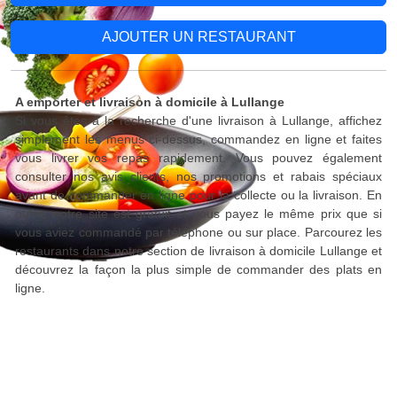
AJOUTER UN RESTAURANT
A emporter et livraison à domicile à Lullange
Si vous êtes à la recherche d'une livraison à Lullange, affichez
simplement les menus ci-dessus, commandez en ligne et faites
vous livrer vos repas rapidement. Vous pouvez également
consulter nos avis clients, nos promotions et rabais spéciaux
avant de commander en ligne pour la collecte ou la livraison. En
outre, notre site est gratuit et vous payez le même prix que si
vous aviez commandé par téléphone ou sur place. Parcourez les
restaurants dans notre section de livraison à domicile Lullange et
découvrez la façon la plus simple de commander des plats en
ligne.