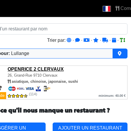
Com
Trier par:
·
·
·
·
·
·
pour:
Lullange
OPENRICE 2 CLERVAUX
26, Grand-Rue
9710 Clervaux
asiatique, chinoise, japonaise, sushi
(114)
de
minimum: 40.00 €
-ce qu'il nous manque un restaurant ?
GGÉRER UN
AJOUTER UN RESTAURANT