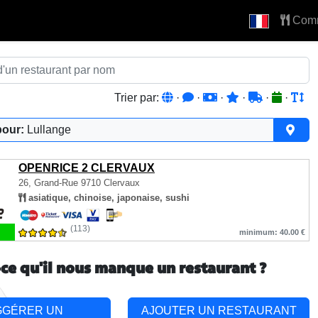
Com
Trier par:
·
·
·
·
·
·
pour:
Lullange
OPENRICE 2 CLERVAUX
26, Grand-Rue
9710 Clervaux
asiatique, chinoise, japonaise, sushi
(113)
minimum: 40.00 €
-ce qu'il nous manque un restaurant ?
GGÉRER UN
AJOUTER UN RESTAURANT