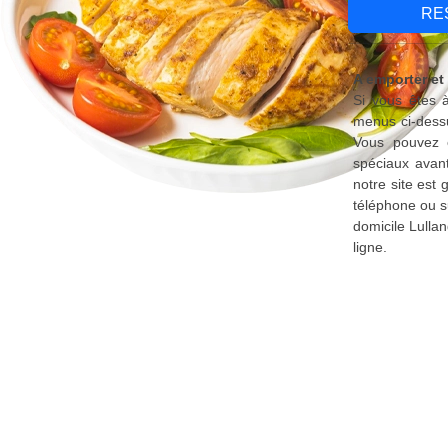
RE
A emporter et 
Si vous êtes à
menus ci-dessu
Vous pouvez é
spéciaux avant
notre site est
téléphone ou s
domicile Lulla
ligne.