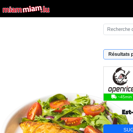
Résultats 
~45min
Est
SU