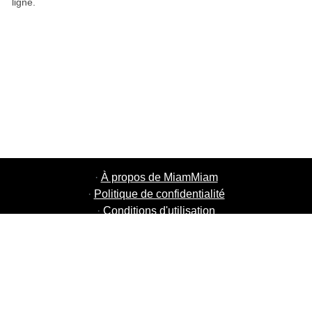
ligne.
·
À propos de MiamMiam
·
Politique de confidentialité
·
Conditions d'utilisation
·
MiamMiam Jobs
·
Ajouter votre restaurant
·
Parrainage d'amis
·
Liste de toutes les villes
·
Chat aide