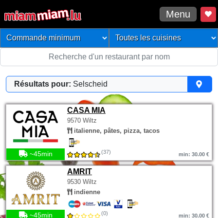
Menu
Résultats pour:
Selscheid
CASA MIA
9570 Wiltz
italienne, pâtes, pizza, tacos
(37)
~45min
min: 30.00 €
AMRIT
9530 Wiltz
indienne
(0)
~45min
min: 30.00 €