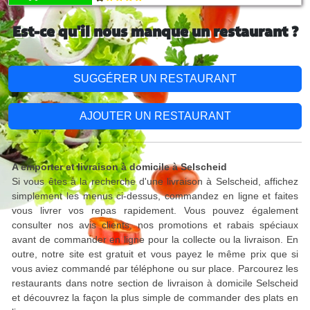
Est-ce qu'il nous manque un restaurant ?
SUGGÉRER UN RESTAURANT
AJOUTER UN RESTAURANT
A emporter et livraison à domicile à Selscheid
Si vous êtes à la recherche d'une livraison à Selscheid, affichez
simplement les menus ci-dessus, commandez en ligne et faites
vous livrer vos repas rapidement. Vous pouvez également
consulter nos avis clients, nos promotions et rabais spéciaux
avant de commander en ligne pour la collecte ou la livraison. En
outre, notre site est gratuit et vous payez le même prix que si
vous aviez commandé par téléphone ou sur place. Parcourez les
restaurants dans notre section de livraison à domicile Selscheid
et découvrez la façon la plus simple de commander des plats en