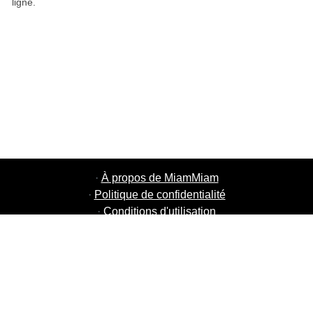
ligne.
·
À propos de MiamMiam
·
Politique de confidentialité
·
Conditions d'utilisation
·
MiamMiam Jobs
·
Ajouter votre restaurant
·
Parrainage d'amis
·
Liste de toutes les villes
·
Chat aide