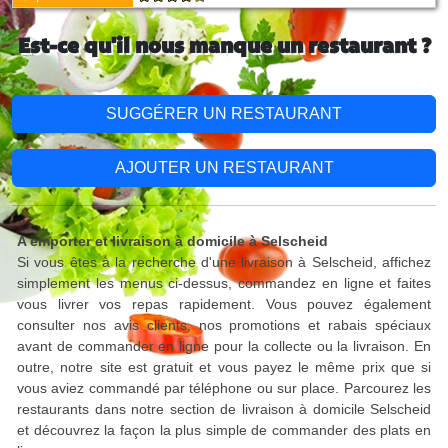
Est-ce qu'il nous manque un restaurant ?
SUGGÉRER UN RESTAURANT
AJOUTER UN RESTAURANT
A emporter et livraison à domicile à Selscheid
Si vous êtes à la recherche d'une livraison à Selscheid, affichez
simplement les menus ci-dessus, commandez en ligne et faites
vous livrer vos repas rapidement. Vous pouvez également
consulter nos avis clients, nos promotions et rabais spéciaux
avant de commander en ligne pour la collecte ou la livraison. En
outre, notre site est gratuit et vous payez le même prix que si
vous aviez commandé par téléphone ou sur place. Parcourez les
restaurants dans notre section de livraison à domicile Selscheid
et découvrez la façon la plus simple de commander des plats en