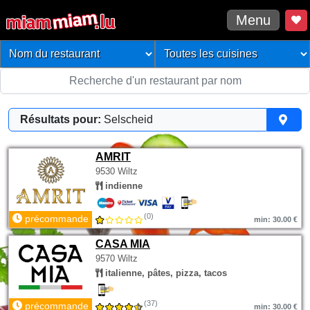
Menu
Résultats pour:
Selscheid
AMRIT
9530 Wiltz
indienne
(0)
précommande
min: 30.00 €
CASA MIA
9570 Wiltz
italienne, pâtes, pizza, tacos
(37)
précommande
min: 30.00 €