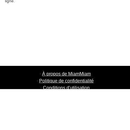
ligne.
·
À propos de MiamMiam
·
Politique de confidentialité
·
Conditions d'utilisation
·
MiamMiam Jobs
·
Ajouter votre restaurant
·
Parrainage d'amis
·
Liste de toutes les villes
·
Chat aide