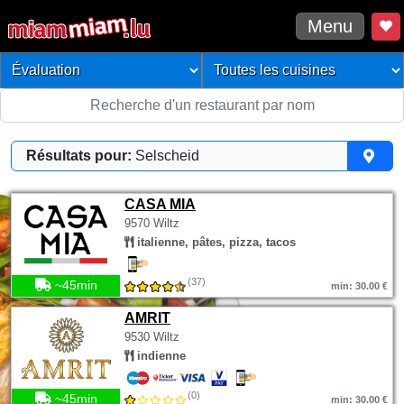
Menu
Résultats pour:
Selscheid
CASA MIA
9570 Wiltz
italienne, pâtes, pizza, tacos
(37)
~45min
min: 30.00 €
AMRIT
9530 Wiltz
indienne
(0)
~45min
min: 30.00 €