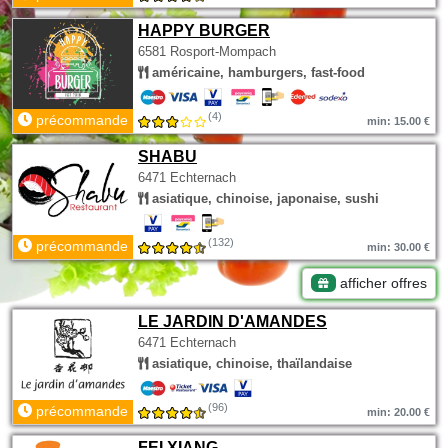
HAPPY BURGER
6581 Rosport-Mompach
américaine, hamburgers, fast-food
(4)
précommande
min: 15.00 €
SHABU
6471 Echternach
asiatique, chinoise, japonaise, sushi
(132)
précommande
min: 30.00 €
afficher offres
LE JARDIN D'AMANDES
6471 Echternach
asiatique, chinoise, thaïlandaise
(96)
précommande
min: 20.00 €
FEI XIANG