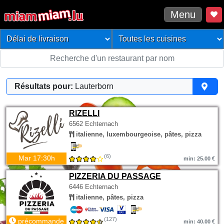
Menu
Résultats pour:
Lauterborn
RIZELLI
6562 Echternach
italienne, luxembourgeoise, pâtes, pizza
(6)
Mar 17:30h
min: 25.00 €
PIZZERIA DU PASSAGE
6446 Echternach
italienne, pâtes, pizza
(127)
précommande
min: 40.00 €