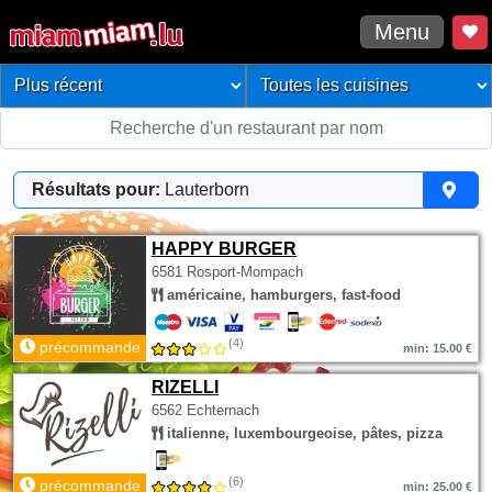
Menu
Résultats pour:
Lauterborn
HAPPY BURGER
6581 Rosport-Mompach
américaine, hamburgers, fast-food
(4)
précommande
min: 15.00 €
RIZELLI
6562 Echternach
italienne, luxembourgeoise, pâtes, pizza
(6)
précommande
min: 25.00 €