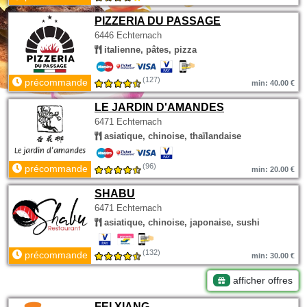
PIZZERIA DU PASSAGE
6446 Echternach
italienne, pâtes, pizza
(127)
précommande
min: 40.00 €
LE JARDIN D'AMANDES
6471 Echternach
asiatique, chinoise, thaïlandaise
(96)
précommande
min: 20.00 €
SHABU
6471 Echternach
asiatique, chinoise, japonaise, sushi
(132)
précommande
min: 30.00 €
afficher offres
FEI XIANG