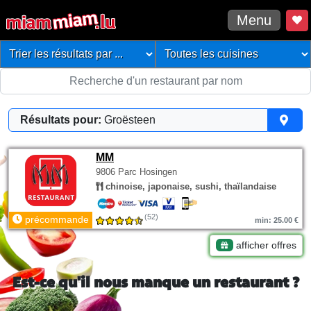
Menu
Résultats pour:
Groësteen
MM
9806 Parc Hosingen
chinoise, japonaise, sushi, thaïlandaise
(52)
précommande
min: 25.00 €
afficher offres
Est-ce qu'il nous manque un restaurant ?