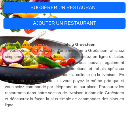
SUGGÉRER UN RESTAURANT
AJOUTER UN RESTAURANT
A emporter et livraison à domicile à Groësteen
Si vous êtes à la recherche d'une livraison à Groësteen, affichez
simplement les menus ci-dessus, commandez en ligne et faites
vous livrer vos repas rapidement. Vous pouvez également
consulter nos avis clients, nos promotions et rabais spéciaux
avant de commander en ligne pour la collecte ou la livraison. En
outre, notre site est gratuit et vous payez le même prix que si
vous aviez commandé par téléphone ou sur place. Parcourez les
restaurants dans notre section de livraison à domicile Groësteen
et découvrez la façon la plus simple de commander des plats en
ligne.