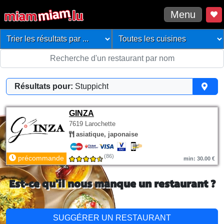
Menu
Résultats pour:
Stuppicht
GINZA
7619 Larochette
asiatique, japonaise
(86)
précommande
min: 30.00 €
Est-ce qu'il nous manque un restaurant ?
SUGGÉRER UN RESTAURANT