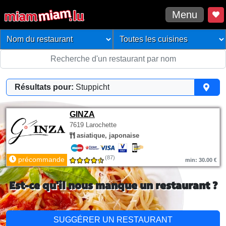
Menu
Résultats pour:
Stuppicht
GINZA
7619 Larochette
asiatique, japonaise
(87)
précommande
min: 30.00 €
Est-ce qu'il nous manque un restaurant ?
SUGGÉRER UN RESTAURANT