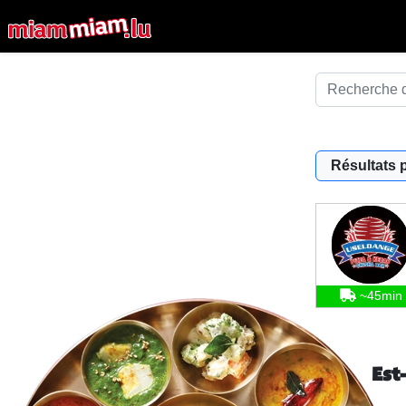
Résultats 
~45min
Est