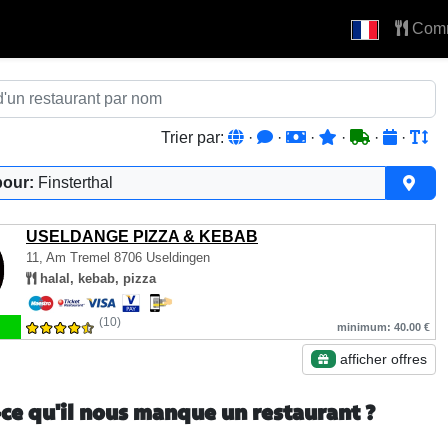
Com
Trier par:
·
·
·
·
·
·
pour:
Finsterthal
USELDANGE PIZZA & KEBAB
11, Am Tremel
8706 Useldingen
halal, kebab, pizza
(10)
minimum: 40.00 €
afficher offres
-ce qu'il nous manque un restaurant ?