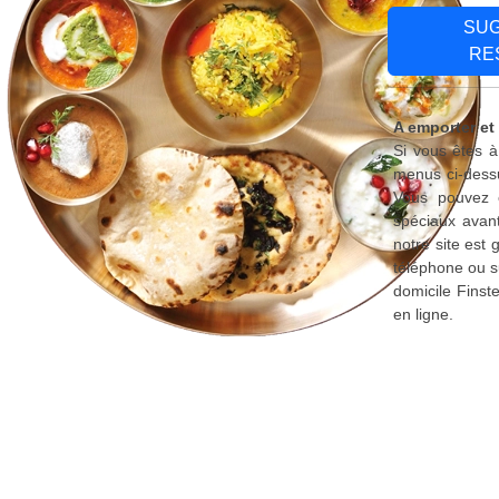
SU
RE
A emporter et 
Si vous êtes à
menus ci-dessu
Vous pouvez é
spéciaux avant
notre site est
téléphone ou s
domicile Finst
en ligne.